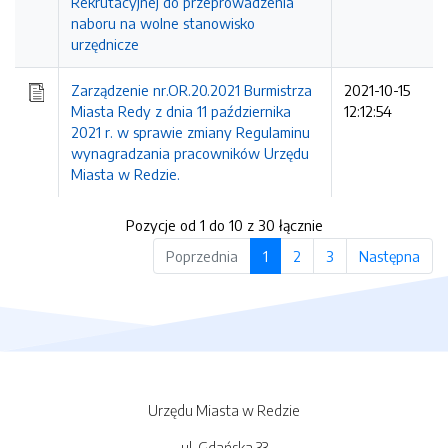
Rekrutacyjnej do przeprowadzenia
naboru na wolne stanowisko
urzędnicze
Zarządzenie nr.OR.20.2021 Burmistrza
2021-10-15
Miasta Redy z dnia 11 października
12:12:54
2021 r. w sprawie zmiany Regulaminu
wynagradzania pracowników Urzędu
Miasta w Redzie.
Pozycje od 1 do 10 z 30 łącznie
Poprzednia
1
2
3
Następna
Urzędu Miasta w Redzie
ul. Gdańska 33