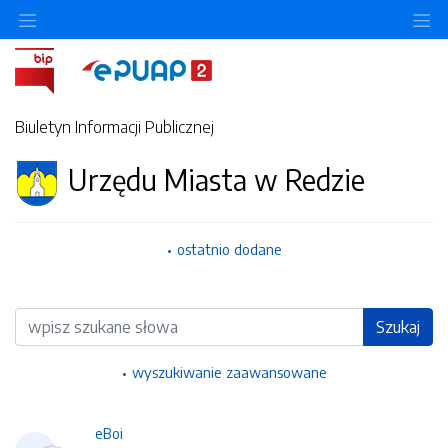
Ukryj/pokaż menu przedmiotowe
Uk
Biuletyn Informacji Publicznej
Urzędu Miasta w Redzie
ostatnio dodane
Wyszukiwarka
Szukaj
wyszukiwanie zaawansowane
eBoi