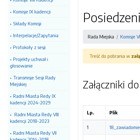
Komisje IX kadencji
Posiedzeni
Składy Komisji
Interpelacje/Zapytania
Rada Miejska
Komisje VI
Protokoły z sesji
Treść do pobrania w
zał
Projekty uchwał i
głosowanie
Transmisje Sesji Rady
Załączniki d
Miejskiej
Radni Miasta Redy IX
kadencji 2024-2029
Lp.
Plik
Radni Miasta Redy VIII
kadencji 2018-2023
1
18_zawiadomien
Radni Miasta Redy VII
kadencji 2014-2018