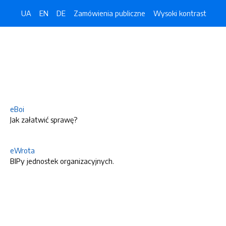
UA
EN
DE
Zamówienia publiczne
Wysoki kontrast
eBoi
Jak załatwić sprawę?
eWrota
BIPy jednostek organizacyjnych.