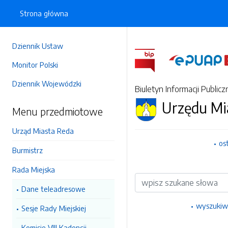
Strona główna
Dziennik Ustaw
Monitor Polski
Dziennik Wojewódzki
Biuletyn Informacji Publicz
Urzędu Mi
Menu przedmiotowe
Urząd Miasta Reda
os
Burmistrz
Rada Miejska
Wyszukiwarka
Dane teleadresowe
wyszukiw
Sesje Rady Miejskiej
Komisje VIII Kadencji