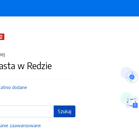
nej
asta w Redzie
tatnio dodane
Szukaj
anie zaawansowane