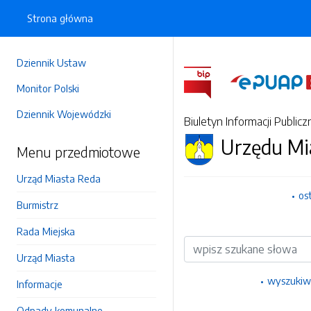
Strona główna
Dziennik Ustaw
Monitor Polski
Dziennik Wojewódzki
Biuletyn Informacji Publicz
Urzędu Mi
Menu przedmiotowe
Urząd Miasta Reda
os
Burmistrz
Rada Miejska
Wyszukiwarka
Urząd Miasta
wyszukiw
Informacje
Odpady komunalne