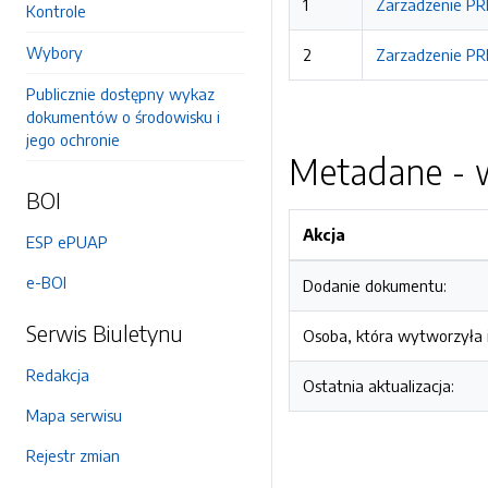
1
Zarzadzenie PR
Kontrole
Wybory
2
Zarzadzenie PR
Publicznie dostępny wykaz
dokumentów o środowisku i
jego ochronie
Metadane - w
BOI
Akcja
ESP ePUAP
e-BOI
Dodanie dokumentu:
Serwis Biuletynu
Osoba, która wytworzyła i
Redakcja
Ostatnia aktualizacja:
Mapa serwisu
Rejestr zmian