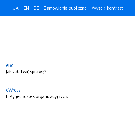
UA
EN
DE
Zamówienia publiczne
Wysoki kontrast
eBoi
Jak załatwić sprawę?
eWrota
BIPy jednostek organizacyjnych.