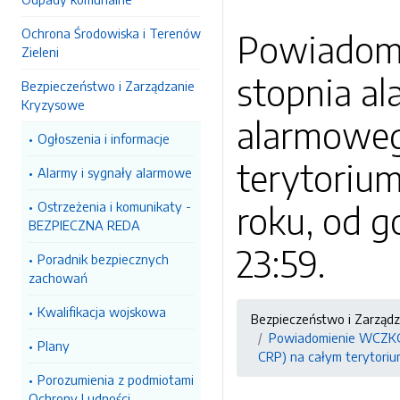
Ochrona Środowiska i Terenów
Powiadomi
Zieleni
stopnia al
Bezpieczeństwo i Zarządzanie
Kryzysowe
alarmoweg
Ogłoszenia i informacje
terytorium
Alarmy i sygnały alarmowe
Ostrzeżenia i komunikaty -
roku, od g
BEZPIECZNA REDA
23:59.
Poradnik bezpiecznych
zachowań
Kwalifikacja wojskowa
Bezpieczeństwo i Zarząd
Powiadomienie WCZKG.3
Plany
CRP) na całym terytorium
Porozumienia z podmiotami
Ochrony Ludności