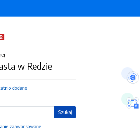
nej
asta w Redzie
tatnio dodane
Szukaj
anie zaawansowane