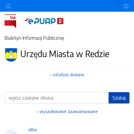
Ukryj/pokaż menu przedmiotowe
Uk
Biuletyn Informacji Publicznej
Urzędu Miasta w Redzie
ostatnio dodane
Wyszukiwarka
Szukaj
wyszukiwanie zaawansowane
eBoi