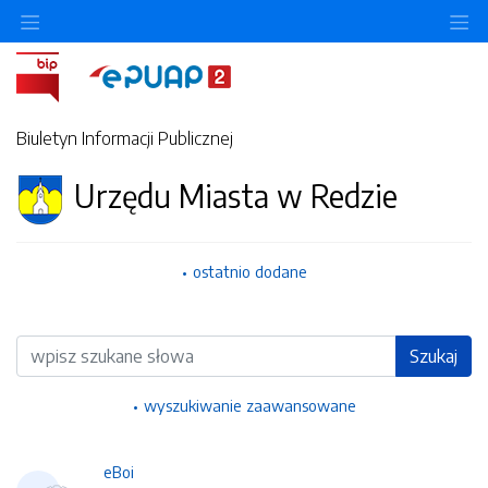
Ukryj/pokaż menu przedmiotowe
Uk
Biuletyn Informacji Publicznej
Urzędu Miasta w Redzie
ostatnio dodane
Wyszukiwarka
Szukaj
wyszukiwanie zaawansowane
eBoi