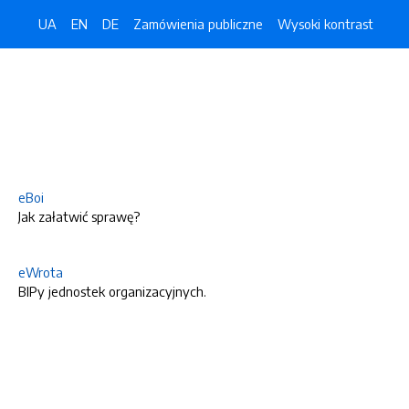
UA
EN
DE
Zamówienia publiczne
Wysoki kontrast
eBoi
Jak załatwić sprawę?
eWrota
BIPy jednostek organizacyjnych.