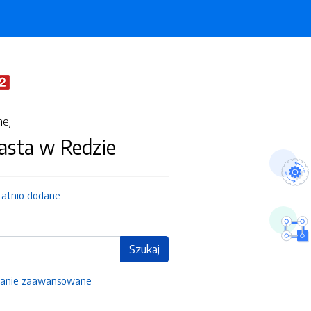
nej
asta w Redzie
tatnio dodane
Szukaj
anie zaawansowane