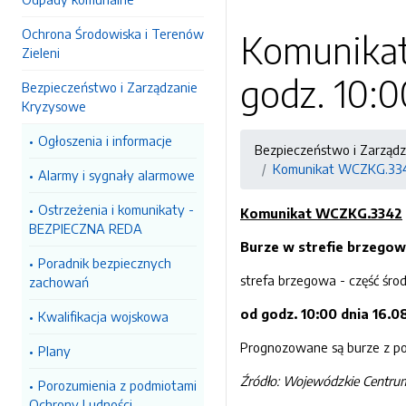
Ochrona Środowiska i Terenów
Komunikat
Zieleni
godz. 10:0
Bezpieczeństwo i Zarządzanie
Kryzysowe
Ogłoszenia i informacje
Bezpieczeństwo i Zarząd
Komunikat WCZKG.3342 
Alarmy i sygnały alarmowe
Ostrzeżenia i komunikaty -
Komunikat WCZKG.3342
BEZPIECZNA REDA
Burze w strefie brzegow
Poradnik bezpiecznych
strefa brzegowa - część śr
zachowań
od godz. 10:00 dnia 16.0
Kwalifikacja wojskowa
Prognozowane są burze z por
Plany
Źródło: Wojewódzkie Centr
Porozumienia z podmiotami
Ochrony Ludności