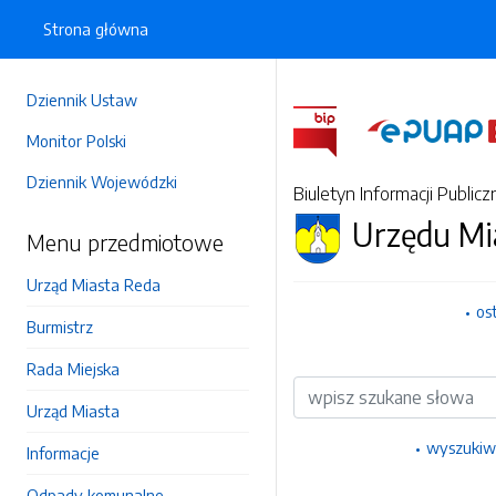
Strona główna
Dziennik Ustaw
Monitor Polski
Dziennik Wojewódzki
Biuletyn Informacji Publicz
Urzędu Mi
Menu przedmiotowe
Urząd Miasta Reda
os
Burmistrz
Rada Miejska
Wyszukiwarka
Urząd Miasta
wyszukiw
Informacje
Odpady komunalne