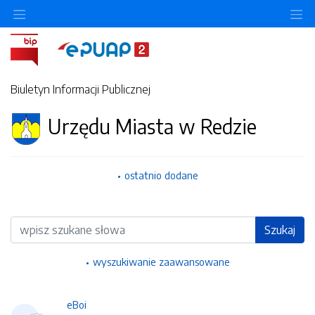
Ukryj/pokaż menu przedmiotowe
Uk
Biuletyn Informacji Publicznej
Urzędu Miasta w Redzie
ostatnio dodane
Wyszukiwarka
Szukaj
wyszukiwanie zaawansowane
eBoi