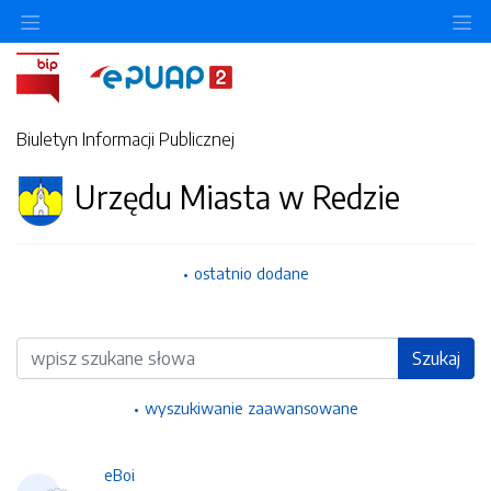
Ukryj/pokaż menu przedmiotowe
Uk
Biuletyn Informacji Publicznej
Urzędu Miasta w Redzie
ostatnio dodane
Wyszukiwarka
Szukaj
wyszukiwanie zaawansowane
eBoi