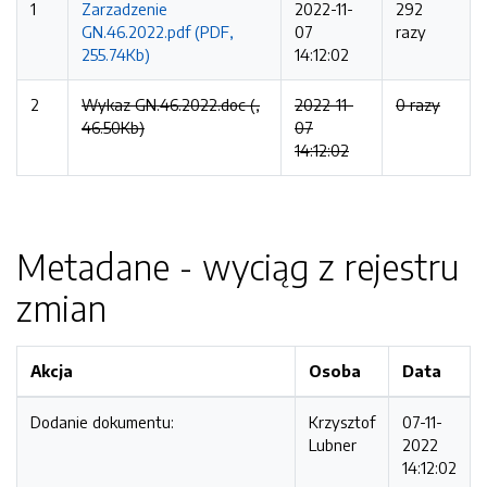
1
Zarzadzenie
2022-11-
292
GN.46.2022.pdf (PDF,
07
razy
255.74Kb)
14:12:02
2
Wykaz GN.46.2022.doc (,
2022-11-
0 razy
46.50Kb)
07
14:12:02
Metadane - wyciąg z rejestru
zmian
Akcja
Osoba
Data
Dodanie dokumentu:
Krzysztof
07-11-
Lubner
2022
14:12:02