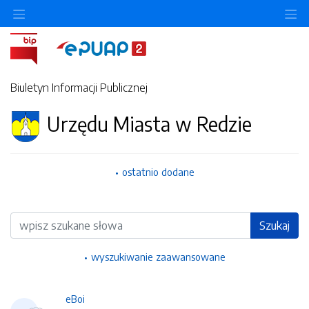
Ukryj/pokaż menu przedmiotowe
Uk
Biuletyn Informacji Publicznej
Urzędu Miasta w Redzie
ostatnio dodane
Wyszukiwarka
Szukaj
wyszukiwanie zaawansowane
eBoi