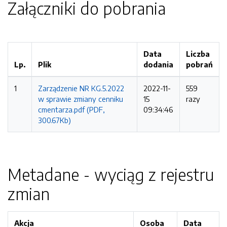
Załączniki do pobrania
Data
Liczba
Lp.
Plik
dodania
pobrań
1
Zarządzenie NR KG.5.2022
2022-11-
559
w sprawie zmiany cenniku
15
razy
cmentarza.pdf (PDF,
09:34:46
300.67Kb)
Metadane - wyciąg z rejestru
zmian
Akcja
Osoba
Data