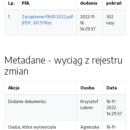
Lp.
Plik
dodania
pobrań
1
Zarządzenie.FN.81.2022.pdf
2022-11-
302
(PDF, 617.97Kb)
16
razy
14:29:37
Metadane - wyciąg z rejestru
zmian
Akcja
Osoba
Data
Dodanie dokumentu:
Krzysztof
16-11-
Lubner
2022
14:29:37
Osoba, która wytworzyła
Agnieszka
16-11-