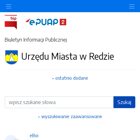
Ukryj/pokaż menu przedmiotowe
Uk
Biuletyn Informacji Publicznej
Urzędu Miasta w Redzie
ostatnio dodane
Wyszukiwarka
Szukaj
wyszukiwanie zaawansowane
eBoi