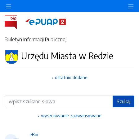
Ukryj/pokaż menu przedmiotowe
Uk
Biuletyn Informacji Publicznej
Urzędu Miasta w Redzie
ostatnio dodane
Wyszukiwarka
Szukaj
wyszukiwanie zaawansowane
eBoi