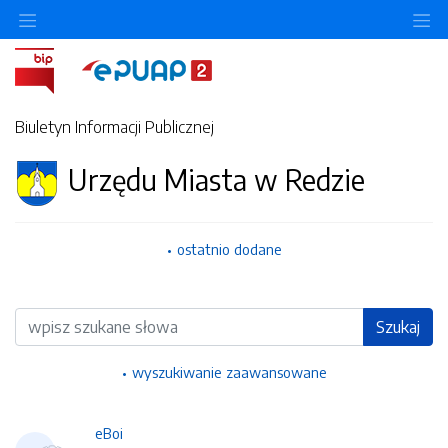
Ukryj/pokaż menu przedmiotowe
Uk
Biuletyn Informacji Publicznej
Urzędu Miasta w Redzie
ostatnio dodane
Wyszukiwarka
Szukaj
wyszukiwanie zaawansowane
eBoi