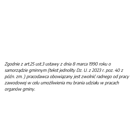
Z
godnie
z a
rt.
25 us
t.
3
usta
w
y z
dni
a 8 ma
rca
19
90 r
o
k
u
o
samo
rz
ą
d
zie
gm
i
nny
m
(
tek
st
jed
n
oli
t
y
D
z.
U.
z
2
02
3
r.
poz
.
4
0
z
póź
n.
zm.
)
pr
a
co
da
wca ob
ow
ią
z
an
y
j
est
zwol
n
i
ć rad
nego
od
pracy
z
awod
owe
j
w
cel
u umo
ż
l
iwi
e
n
ia m
u br
an
i
a u
d
zi
ał
u
w
pracach
organów gmi
n
y.