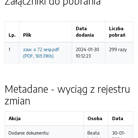
Załączniki do pobrania
Data
Liczba
Lp.
Plik
dodania
pobrań
1
zaw. o 72 sesji.pdf
2024-01-30
299 razy
(PDF, 169.31Kb)
10:12:23
Metadane - wyciąg z rejestru
zmian
Akcja
Osoba
Data
Dodanie dokumentu:
Beata
30-01-