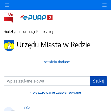
Ukryj/pokaż menu przedmiotowe
Uk
Biuletyn Informacji Publicznej
Urzędu Miasta w Redzie
ostatnio dodane
Wyszukiwarka
Szukaj
wyszukiwanie zaawansowane
eBoi