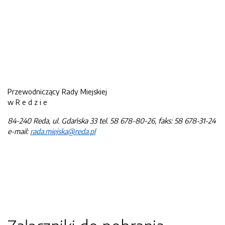
Przewodniczący Rady Miejskiej
w R e d z i e
8
4-
240
R
ed
a, u
l.
G
da
ńska 3
3
t
el. 58 678-80-26,
f
aks:
58 67
8
-31-
2
4
e-ma
il
:
rada.miej
ska
@reda.pl