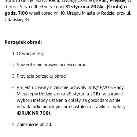
Statutu Gminy Miasto Reda, zwołuję LXXII sesję Rady Miejskiej w
Redzie. Sesja odbędzie się dnia
3
1
stycznia
202
4
r. (
środa
) o
g
odz.
7
:
0
0
w sali obrad nr 110, Urzędu Miasta w Redzie, przy ul.
Gdańskiej 33.
P
orządek
obrad:
Otwarcie sesji.
Stwierdzenie prawomocności obrad.
Przyjęcie porządku obrad.
Projekt uchwały o zmianie uchwały nr IV/46/2015 Rady
Miejskiej w Redzie z dnia 28 stycznia 2015r. w sprawie
wyboru metody ustalenia opłaty za gospodarowanie
odpadami komunalnymi oraz ustalenia stawki tej opłaty.
/
D
R
U
K NR
70
8
/.
Zamknięcie obrad.