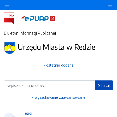
Ukryj/pokaż menu przedmiotowe
Uk
Biuletyn Informacji Publicznej
Urzędu Miasta w Redzie
ostatnio dodane
Wyszukiwarka
Szukaj
wyszukiwanie zaawansowane
eBoi