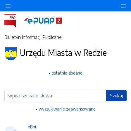
Ukryj/pokaż menu przedmiotowe
Uk
Biuletyn Informacji Publicznej
Urzędu Miasta w Redzie
ostatnio dodane
Wyszukiwarka
Szukaj
wyszukiwanie zaawansowane
eBoi