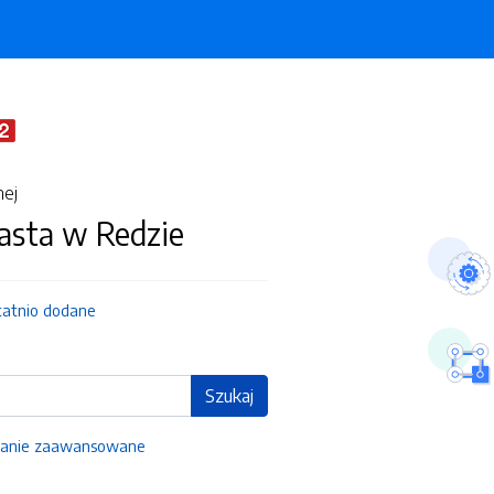
nej
asta w Redzie
tatnio dodane
Szukaj
anie zaawansowane