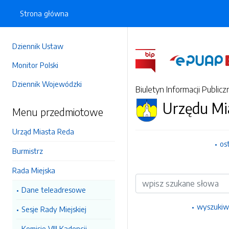
Strona główna
Dziennik Ustaw
Monitor Polski
Dziennik Wojewódzki
Biuletyn Informacji Publicz
Urzędu Mi
Menu przedmiotowe
Urząd Miasta Reda
os
Burmistrz
Rada Miejska
Wyszukiwarka
Dane teleadresowe
wyszukiw
Sesje Rady Miejskiej
Komisje VIII Kadencji