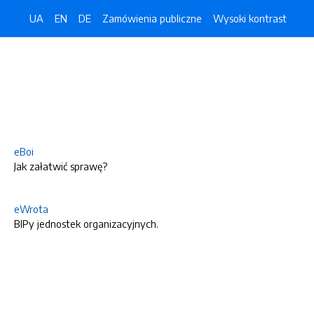
UA
EN
DE
Zamówienia publiczne
Wysoki kontrast
eBoi
Jak załatwić sprawę?
eWrota
BIPy jednostek organizacyjnych.