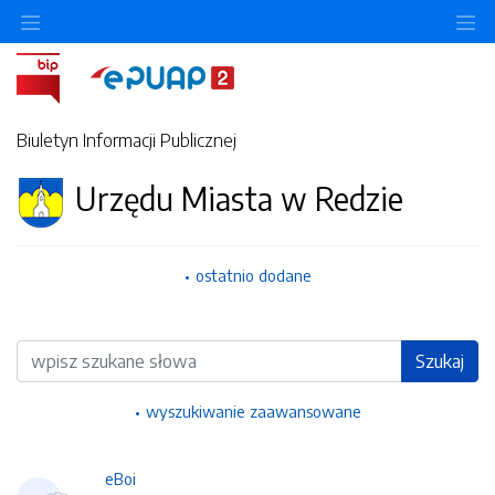
Ukryj/pokaż menu przedmiotowe
Uk
Biuletyn Informacji Publicznej
Urzędu Miasta w Redzie
ostatnio dodane
Wyszukiwarka
Szukaj
wyszukiwanie zaawansowane
eBoi