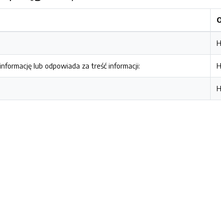
H
nformację lub odpowiada za treść informacji:
H
H