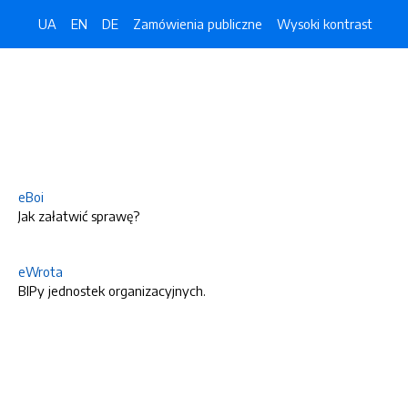
UA
EN
DE
Zamówienia publiczne
Wysoki kontrast
eBoi
Jak załatwić sprawę?
eWrota
BIPy jednostek organizacyjnych.