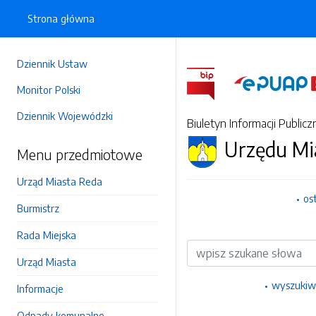
Strona główna
Dziennik Ustaw
Monitor Polski
Dziennik Wojewódzki
Biuletyn Informacji Publicz
Urzędu Mi
Menu przedmiotowe
Urząd Miasta Reda
os
Burmistrz
Rada Miejska
Wyszukiwarka
Urząd Miasta
wyszukiw
Informacje
Odpady komunalne