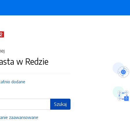
nej
asta w Redzie
tatnio dodane
Szukaj
anie zaawansowane