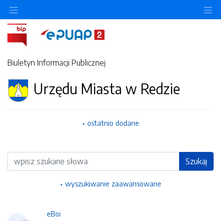
Ukryj/pokaż menu przedmiotowe
Uk
Biuletyn Informacji Publicznej
Urzędu Miasta w Redzie
ostatnio dodane
Wyszukiwarka
Szukaj
wyszukiwanie zaawansowane
eBoi