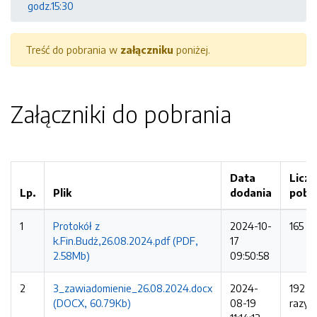
godz.15:30
Treść do pobrania w
załączniku
poniżej.
Załączniki do pobrania
Data
Licz
Lp.
Plik
dodania
pobr
1
Protokół z
2024-10-
165 ra
k.Fin.Budż,26.08.2024.pdf (PDF,
17
2.58Mb)
09:50:58
2
3_zawiadomienie_26.08.2024.docx
2024-
192
(DOCX, 60.79Kb)
08-19
razy