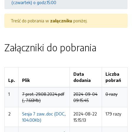
(czwartek) o godz.15:00
Treść do pobrania w
załączniku
poniżej.
Załączniki do pobrania
Data
Liczba
Lp.
Plik
dodania
pobrań
1
7 prot. 29.08.2024.pdf
2024-09-04
0 razy
(, 7.66Mb)
09:15:45
2
Sesja 7 zaw..doc (DOC,
2024-08-22
179 razy
104.00Kb)
15:15:13