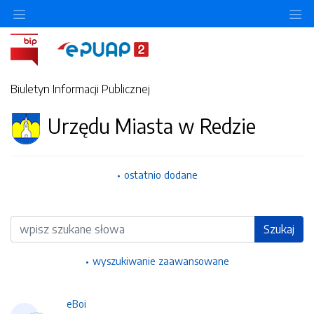
Ukryj/pokaż menu przedmiotowe
Uk
Biuletyn Informacji Publicznej
Urzędu Miasta w Redzie
ostatnio dodane
Wyszukiwarka
Szukaj
wyszukiwanie zaawansowane
eBoi