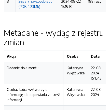
3
Sesja 7 zaw.podpis.pdf
2024-08-22
188 razy
(PDF, 1.23Mb)
15:15:13
Metadane - wyciąg z rejestru
zmian
Akcja
Osoba
Data
Dodanie dokumentu:
Katarzyna
22-08-
Więzowska
2024
15:15:13
Osoba, która wytworzyła
Katarzyna
22-08-
informację lub odpowiada za treść
Więzowska
2024
informacji: