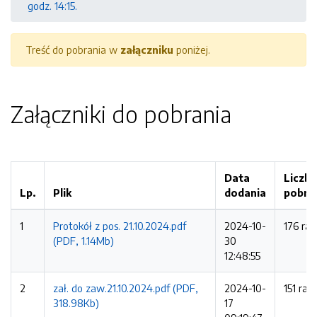
godz. 14:15.
Treść do pobrania w
załączniku
poniżej.
Załączniki do pobrania
Data
Liczba
Lp.
Plik
dodania
pobra
1
Protokół z pos. 21.10.2024.pdf
2024-10-
176 raz
(PDF, 1.14Mb)
30
12:48:55
2
zał. do zaw.21.10.2024.pdf (PDF,
2024-10-
151 raz
318.98Kb)
17