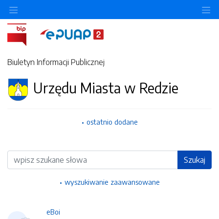
Ukryj/pokaż menu przedmiotowe
Uk
Biuletyn Informacji Publicznej
Urzędu Miasta w Redzie
ostatnio dodane
Wyszukiwarka
Szukaj
wyszukiwanie zaawansowane
eBoi