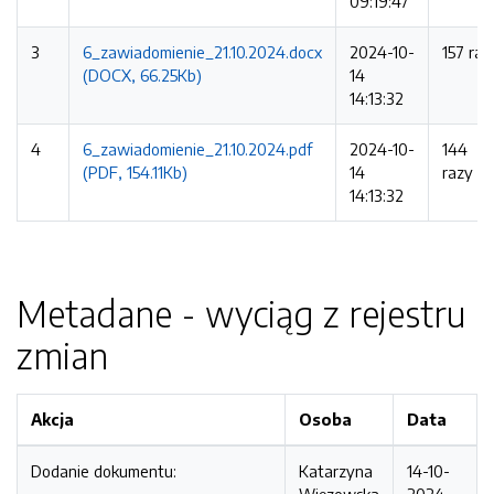
09:19:47
3
6_zawiadomienie_21.10.2024.docx
2024-10-
157 raz
(DOCX, 66.25Kb)
14
14:13:32
4
6_zawiadomienie_21.10.2024.pdf
2024-10-
144
(PDF, 154.11Kb)
14
razy
14:13:32
Metadane - wyciąg z rejestru
zmian
Akcja
Osoba
Data
Dodanie dokumentu:
Katarzyna
14-10-