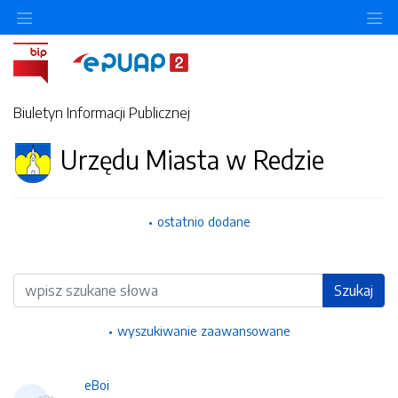
Ukryj/pokaż menu przedmiotowe
Uk
Biuletyn Informacji Publicznej
Urzędu Miasta w Redzie
ostatnio dodane
Wyszukiwarka
Szukaj
wyszukiwanie zaawansowane
eBoi