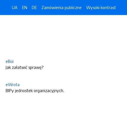
UA
EN
DE
Zamówienia publiczne
Wysoki kontrast
eBoi
Jak załatwić sprawę?
eWrota
BIPy jednostek organizacyjnych.