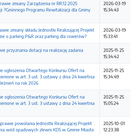
awie zmiany Zarządzenia nr RR.12.2025
2026-03-19
ji ?Gminnego Programu Rewitalizacji dla Gminy
15:34:43
e zmiany składu Jednostki Realizującej Projekt
2026-03-19
zie o parking P&R oraz parking dla rowerów?
15:33:41
e przyznania dotacji na realizację zadania
2025-11-25
15:34:42
wie ogłoszenia Otwartego Konkursu Ofert na
2025-11-25
enione w art. 3 ust. 3 ustawy z dnia 24 kwietnia
15:34:49
ależnień na rok 2026
wie ogłoszenia Otwartego Konkursu Ofert na
2025-11-25
enione w art. 3 ust. 3 ustawy z dnia 24 kwietnia
15:05:24
wie powołania Jednostki Realizującej Projekt
2025-10-01
ania wód opadowych zlewni KD5 w Gminie Miasto
12:23:38