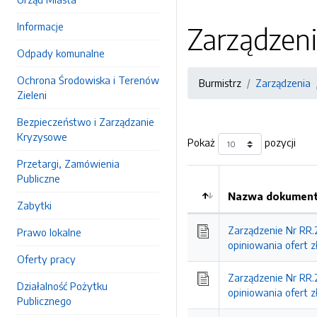
Informacje
Zarządzen
Odpady komunalne
Ochrona Środowiska i Terenów
Burmistrz
Zarządzenia
Zieleni
Bezpieczeństwo i Zarządzanie
Kryzysowe
Pokaż
pozycji
Przetargi, Zamówienia
Publiczne
Nazwa dokumentu
Zabytki
Kolejność
Zarządzenie Nr RR.
Prawo lokalne
opiniowania ofert 
Oferty pracy
Zarządzenie Nr RR.
Działalność Pożytku
opiniowania ofert z
Publicznego