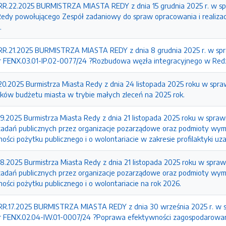
.22.2025 BURMISTRZA MIASTA REDY z dnia 15 grudnia 2025 r. w spr
Redy powołującego Zespół zadaniowy do spraw opracowania i realizac
.
21.2025 BURMISTRZA MIASTA REDY z dnia 8 grudnia 2025 r. w sprawi
 nr FENX.03.01-IP.02-0077/24 ?Rozbudowa węzła integracyjnego w Red
0.2025 Burmistrza Miasta Redy z dnia 24 listopada 2025 roku w sprawi
dków budżetu miasta w trybie małych zleceń na 2025 rok.
19.2025 Burmistrza Miasta Redy z dnia 21 listopada 2025 roku w spra
 zadań publicznych przez organizacje pozarządowe oraz podmioty wymi
ności pożytku publicznego i o wolontariacie w zakresie profilaktyki uz
18.2025 Burmistrza Miasta Redy z dnia 21 listopada 2025 roku w spra
 zadań publicznych przez organizacje pozarządowe oraz podmioty wymi
ności pożytku publicznego i o wolontariacie na rok 2026.
17.2025 BURMISTRZA MIASTA REDY z dnia 30 września 2025 r. w spra
u nr FENX.02.04-IW.01-0007/24 ?Poprawa efektywności zagospodarow