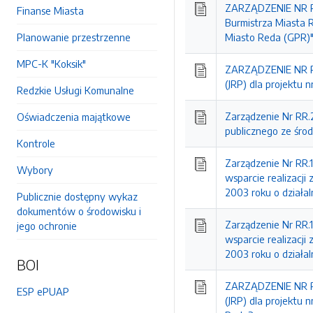
ZARZĄDZENIE NR RR
Finanse Miasta
Burmistrza Miasta 
Planowanie przestrzenne
Miasto Reda (GPR)"
MPC-K "Koksik"
ZARZĄDZENIE NR RR.
(JRP) dla projektu
Redzkie Usługi Komunalne
Zarządzenie Nr RR.2
Oświadczenia majątkowe
publicznego ze śro
Kontrole
Zarządzenie Nr RR.
Wybory
wsparcie realizacji
2003 roku o działal
Publicznie dostępny wykaz
dokumentów o środowisku i
Zarządzenie Nr RR.
jego ochronie
wsparcie realizacji
2003 roku o działal
BOI
ZARZĄDZENIE NR RR.
ESP ePUAP
(JRP) dla projekt