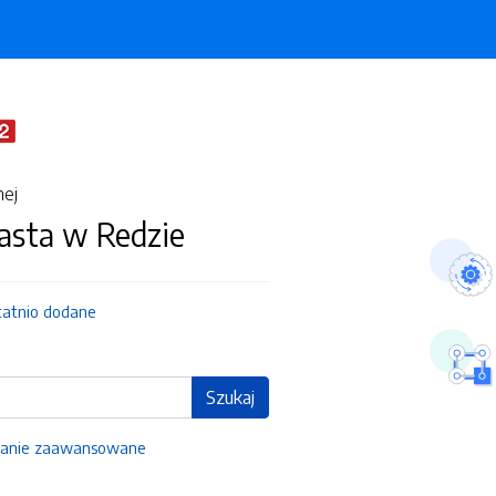
nej
asta w Redzie
tatnio dodane
Szukaj
anie zaawansowane