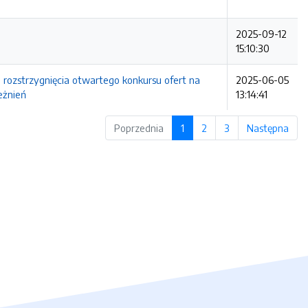
2025-09-12
15:10:30
 rozstrzygnięcia otwartego konkursu ofert na
2025-06-05
eżnień
13:14:41
Poprzednia
1
2
3
Następna