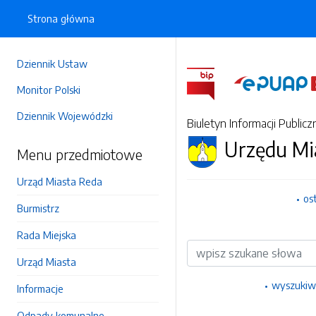
Strona główna
Dziennik Ustaw
Monitor Polski
Dziennik Wojewódzki
Biuletyn Informacji Publicz
Urzędu Mi
Menu przedmiotowe
Urząd Miasta Reda
os
Burmistrz
Rada Miejska
Wyszukiwarka
Urząd Miasta
wyszukiw
Informacje
Odpady komunalne