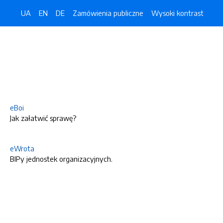
UA
EN
DE
Zamówienia publiczne
Wysoki kontrast
eBoi
Jak załatwić sprawę?
eWrota
BIPy jednostek organizacyjnych.