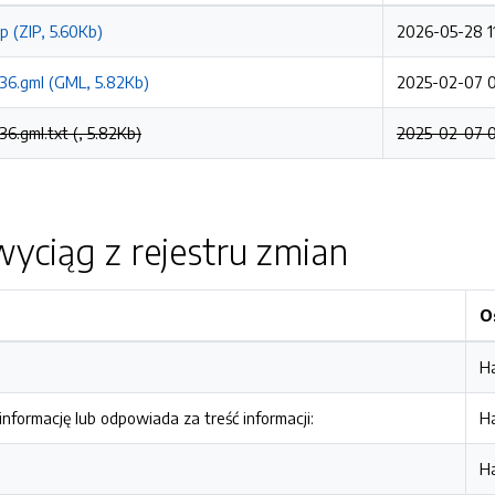
p (ZIP, 5.60Kb)
2026-05-28 1
36.gml (GML, 5.82Kb)
2025-02-07 0
6.gml.txt (, 5.82Kb)
2025-02-07 
yciąg z rejestru zmian
O
H
nformację lub odpowiada za treść informacji:
H
H