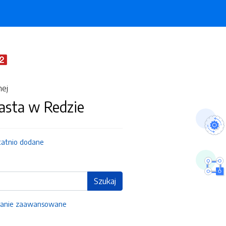
nej
asta w Redzie
tatnio dodane
Szukaj
anie zaawansowane