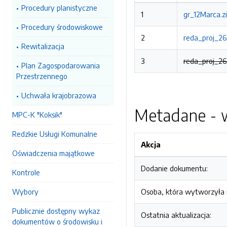
Procedury planistyczne
1
gr_12Marca.zi
Procedury środowiskowe
2
reda_proj_26
Rewitalizacja
3
reda_proj_263
Plan Zagospodarowania
Przestrzennego
Uchwała krajobrazowa
Metadane - w
MPC-K "Koksik"
Redzkie Usługi Komunalne
Akcja
Oświadczenia majątkowe
Dodanie dokumentu:
Kontrole
Wybory
Osoba, która wytworzyła i
Publicznie dostępny wykaz
Ostatnia aktualizacja:
dokumentów o środowisku i