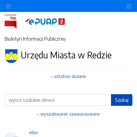
Ukryj/pokaż menu przedmiotowe
Uk
Biuletyn Informacji Publicznej
Urzędu Miasta w Redzie
ostatnio dodane
Wyszukiwarka
Szukaj
wyszukiwanie zaawansowane
eBoi