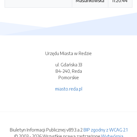
Maślankowska
11:20:44
Urzędu Miasta w Redzie
ul. Gdańska 33
84-240, Reda
Pomorskie
miasto.reda.pl
Biuletyn Informacji Publicznej v89.3.a.2
BIP zgodny z WCAG 2.1
© 2003 - 2026 Wszystkie prawa zastrzeżone.
Wytwórnia