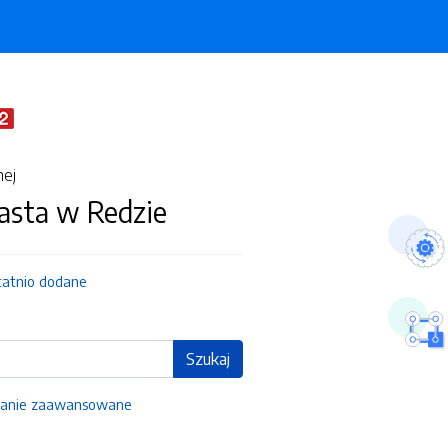
nej
asta w Redzie
tatnio dodane
Szukaj
anie zaawansowane