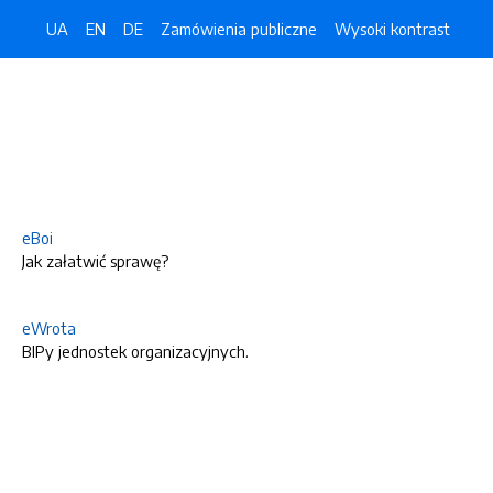
UA
EN
DE
Zamówienia publiczne
Wysoki kontrast
eBoi
Jak załatwić sprawę?
eWrota
BIPy jednostek organizacyjnych.