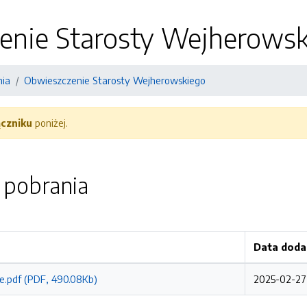
enie Starosty Wejherows
nia
Obwieszczenie Starosty Wejherowskiego
ączniku
poniżej.
o pobrania
Data doda
e.pdf (PDF, 490.08Kb)
2025-02-27