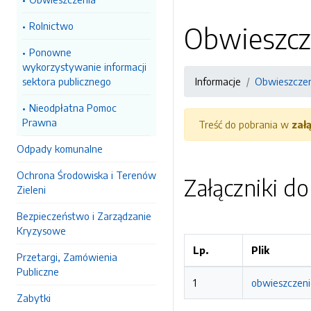
Rolnictwo
Obwieszcz
Ponowne
wykorzystywanie informacji
sektora publicznego
Informacje
Obwieszcze
Nieodpłatna Pomoc
Prawna
Treść do pobrania w
zał
Odpady komunalne
Ochrona Środowiska i Terenów
Załączniki d
Zieleni
Bezpieczeństwo i Zarządzanie
Kryzysowe
Lp.
Plik
Przetargi, Zamówienia
Publiczne
1
obwieszczeni
Zabytki