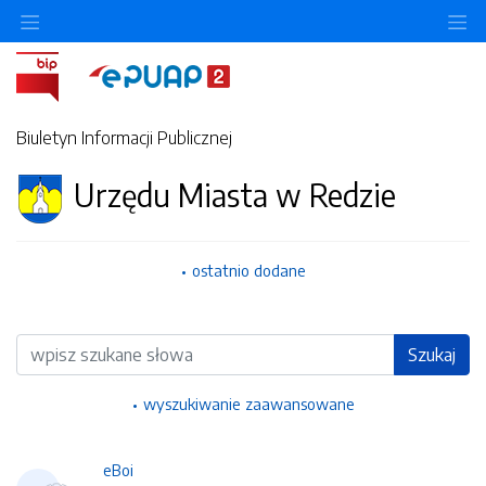
Ukryj/pokaż menu przedmiotowe
Uk
Biuletyn Informacji Publicznej
Urzędu Miasta w Redzie
ostatnio dodane
Wyszukiwarka
Szukaj
wyszukiwanie zaawansowane
eBoi