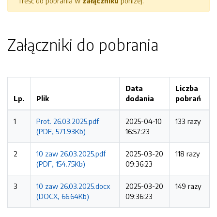
Treść do pobrania w
załączniku
poniżej.
Załączniki do pobrania
Data
Liczba
Lp.
Plik
dodania
pobrań
1
Prot. 26.03.2025.pdf
2025-04-10
133 razy
(PDF, 571.93Kb)
16:57:23
2
10 zaw 26.03.2025.pdf
2025-03-20
118 razy
(PDF, 154.75Kb)
09:36:23
3
10 zaw 26.03.2025.docx
2025-03-20
149 razy
(DOCX, 66.64Kb)
09:36:23