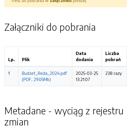
Treść do pobrania w
załączniku
poniżej.
Załączniki do pobrania
Data
Liczba
Lp.
Plik
dodania
pobrań
1
Budzet_Reda_2024.pdf
2025-03-25
238 razy
(PDF, 29.05Mb)
13:21:07
Metadane - wyciąg z rejestru
zmian