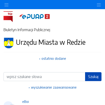
Ukryj/pokaż menu przedmiotowe
Uk
Biuletyn Informacji Publicznej
Urzędu Miasta w Redzie
ostatnio dodane
Wyszukiwarka
Szukaj
wyszukiwanie zaawansowane
eBoi