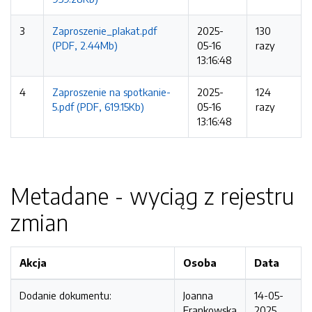
3
Zaproszenie_plakat.pdf
2025-
130
(PDF, 2.44Mb)
05-16
razy
13:16:48
4
Zaproszenie na spotkanie-
2025-
124
5.pdf (PDF, 619.15Kb)
05-16
razy
13:16:48
Metadane - wyciąg z rejestru
zmian
Akcja
Osoba
Data
Dodanie dokumentu:
Joanna
14-05-
Frankowska
2025