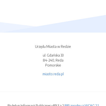
Urzędu Miasta w Redzie
ul. Gdańska 33
84-240, Reda
Pomorskie
miasto.reda.pl
Biuletyn Informacji Publicznej v89.3.a.2
BIP zgodny z WCAG 2.1