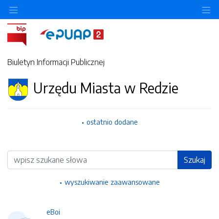
Ukryj/pokaż menu przedmiotowe
Uk
Biuletyn Informacji Publicznej
Urzędu Miasta w Redzie
ostatnio dodane
Wyszukiwarka
Szukaj
wyszukiwanie zaawansowane
eBoi