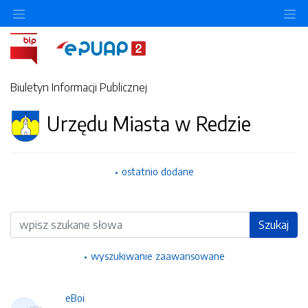
Ukryj/pokaż menu przedmiotowe
Uk
Biuletyn Informacji Publicznej
Urzędu Miasta w Redzie
ostatnio dodane
Wyszukiwarka
Szukaj
wyszukiwanie zaawansowane
eBoi