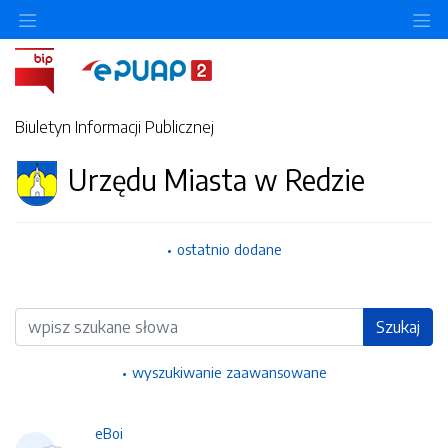
Ukryj/pokaż menu przedmiotowe
Uk
Biuletyn Informacji Publicznej
Urzędu Miasta w Redzie
ostatnio dodane
Wyszukiwarka
Szukaj
wyszukiwanie zaawansowane
eBoi