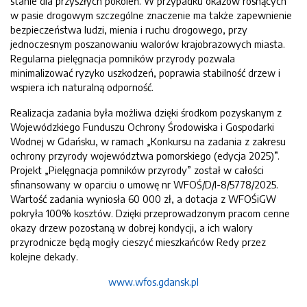
stanie dla przyszłych pokoleń. W przypadku okazów rosnących
w pasie drogowym szczególne znaczenie ma także zapewnienie
bezpieczeństwa ludzi, mienia i ruchu drogowego, przy
jednoczesnym poszanowaniu walorów krajobrazowych miasta.
Regularna pielęgnacja pomników przyrody pozwala
minimalizować ryzyko uszkodzeń, poprawia stabilność drzew i
wspiera ich naturalną odporność.
Realizacja zadania była możliwa dzięki środkom pozyskanym z
Wojewódzkiego Funduszu Ochrony Środowiska i Gospodarki
Wodnej w Gdańsku, w ramach „Konkursu na zadania z zakresu
ochrony przyrody województwa pomorskiego (edycja 2025)”.
Projekt „Pielęgnacja pomników przyrody” został w całości
sfinansowany w oparciu o umowę nr WFOŚ/D/I-8/5778/2025.
Wartość zadania wyniosła 60 000 zł, a dotacja z WFOŚiGW
pokryła 100% kosztów. Dzięki przeprowadzonym pracom cenne
okazy drzew pozostaną w dobrej kondycji, a ich walory
przyrodnicze będą mogły cieszyć mieszkańców Redy przez
kolejne dekady.
www.wfos.gdansk.pl