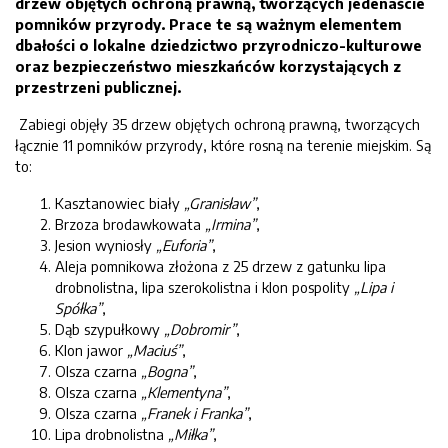
drzew objętych ochroną prawną, tworzących jedenaście
pomników przyrody. Prace te są ważnym elementem
dbałości o lokalne dziedzictwo przyrodniczo-kulturowe
oraz bezpieczeństwo mieszkańców korzystających z
przestrzeni publicznej.
Zabiegi objęły 35 drzew objętych ochroną prawną, tworzących
łącznie 11 pomników przyrody, które rosną na terenie miejskim. Są
to:
Kasztanowiec biały
„Granisław”
,
Brzoza brodawkowata
„Irmina”
,
Jesion wyniosły
„Euforia”
,
Aleja pomnikowa złożona z 25 drzew z gatunku lipa
drobnolistna, lipa szerokolistna i klon pospolity
„Lipa i
Spółka”
,
Dąb szypułkowy
„Dobromir”
,
Klon jawor
„Maciuś”
,
Olsza czarna
„Bogna”
,
Olsza czarna
„Klementyna”
,
Olsza czarna
„Franek i Franka”
,
Lipa drobnolistna
„Miłka”
,