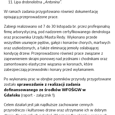
Lipa drobnolistna
„Antonina”
.
W ramach zadania przygotowano również dokumentację
opisującą przeprowadzone prace.
Zabiegi realizowano od 7 do 30 listopada br. przez profesjonalną
firmę arborystyczną, pod nadzorem certyfikowanego dendrologa
oraz pracownika Urzędu Miasta Redy. Wykonano przede
wszystkim usunięcie pędów, gałęzi i konarów chorych, martwych
oraz uszkodzonych, a także eliminację jemioły osłabiającej
kondycję drzew. Przeprowadzono również prace związane z
zapewnieniem skrajni pionowej nad jezdniami i chodnikami oraz
zamontowano elastyczne wiązania w koronach, które
zabezpieczają przewodniki i konary przed wyłamaniem.
Po wykonaniu prac w obrębie pomników przyrody przygotowane
zostało
sprawozdanie
z realizacji zadania
dofinansowanego ze środków WFOŚiGW w
Gdańsku
(raport - załącznik 1).
Celem działań jest jak najdłuższe zachowanie cennych
przyrodniczo i kulturowo drzew oraz utrzymanie ich w dobrym