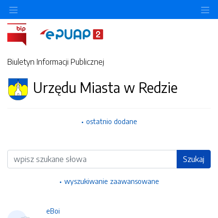
Ukryj/pokaż menu przedmiotowe
Uk
Biuletyn Informacji Publicznej
Urzędu Miasta w Redzie
ostatnio dodane
Wyszukiwarka
Szukaj
wyszukiwanie zaawansowane
eBoi