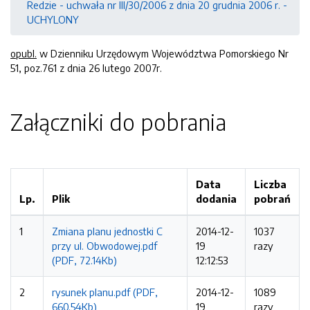
Redzie - uchwała nr III/30/2006 z dnia 20 grudnia 2006 r. -
UCHYLONY
opubl.
w Dzienniku Urzędowym Województwa Pomorskiego Nr
51, poz.761 z dnia 26 lutego 2007r.
Załączniki do pobrania
Data
Liczba
Lp.
Plik
dodania
pobrań
1
Zmiana planu jednostki C
2014-12-
1037
przy ul. Obwodowej.pdf
19
razy
(PDF, 72.14Kb)
12:12:53
2
rysunek planu.pdf (PDF,
2014-12-
1089
660.54Kb)
19
razy