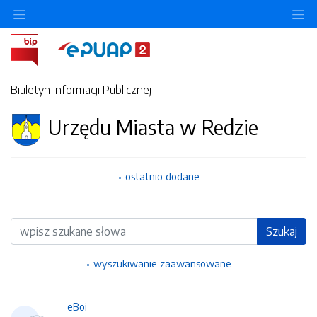
Ukryj/pokaż menu przedmiotowe
Uk
Biuletyn Informacji Publicznej
Urzędu Miasta w Redzie
ostatnio dodane
Wyszukiwarka
Szukaj
wyszukiwanie zaawansowane
eBoi