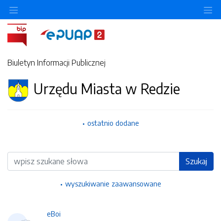
Ukryj/pokaż menu przedmiotowe
Uk
Biuletyn Informacji Publicznej
Urzędu Miasta w Redzie
ostatnio dodane
Wyszukiwarka
Szukaj
wyszukiwanie zaawansowane
eBoi