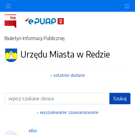
Ukryj/pokaż menu przedmiotowe
Uk
Biuletyn Informacji Publicznej
Urzędu Miasta w Redzie
ostatnio dodane
Wyszukiwarka
Szukaj
wyszukiwanie zaawansowane
eBoi