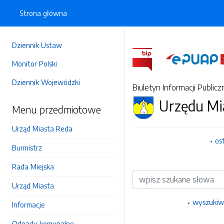
Strona główna
Dziennik Ustaw
Monitor Polski
Dziennik Wojewódzki
Biuletyn Informacji Publicz
Urzędu Mi
Menu przedmiotowe
Urząd Miasta Reda
os
Burmistrz
Rada Miejska
Wyszukiwarka
Urząd Miasta
wyszukiw
Informacje
Odpady komunalne