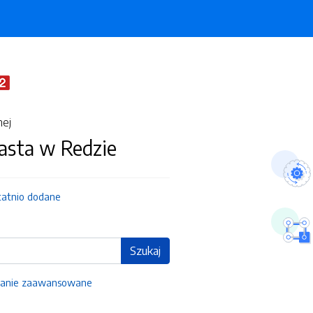
nej
asta w Redzie
tatnio dodane
Szukaj
anie zaawansowane