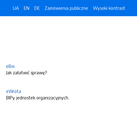
UA
EN
DE
Zamówienia publiczne
Wysoki kontrast
eBoi
Jak załatwić sprawę?
eWrota
BIPy jednostek organizacyjnych.