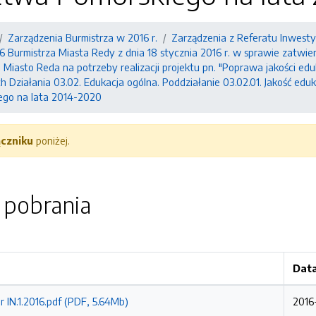
Zarządzenia Burmistrza w 2016 r.
Zarządzenia z Referatu Inwestycji
16 Burmistrza Miasta Redy z dnia 18 stycznia 2016 r. w sprawie zatwi
iasto Reda na potrzeby realizacji projektu pn. "Poprawa jakości eduka
 Działania 03.02. Edukacja ogólna. Poddziałanie 03.02.01. Jakość ed
go na lata 2014-2020
ączniku
poniżej.
o pobrania
Data
 IN.1.2016.pdf (PDF, 5.64Mb)
2016