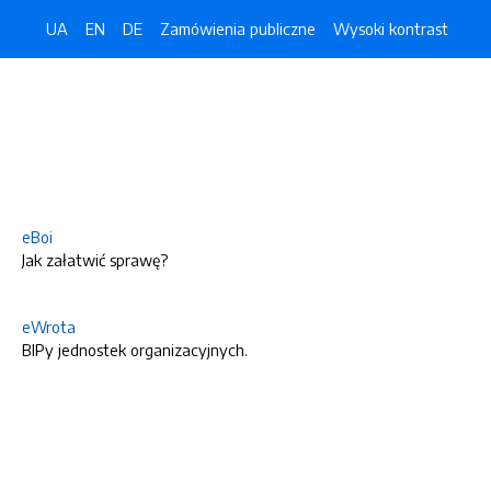
UA
EN
DE
Zamówienia publiczne
Wysoki kontrast
eBoi
Jak załatwić sprawę?
eWrota
BIPy jednostek organizacyjnych.