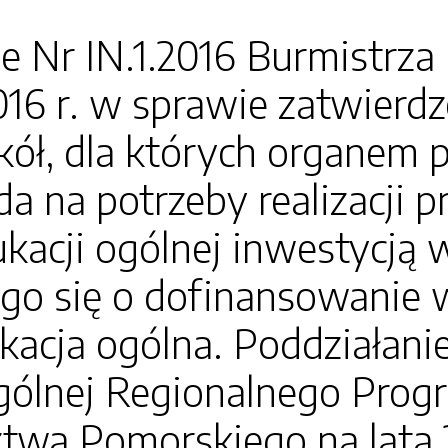
e Nr IN.1.2016 Burmistrza
016 r. w sprawie zatwierd
zkół, dla których organem
a na potrzeby realizacji 
ukacji ogólnej inwestycją w
go się o dofinansowanie 
kacja ogólna. Poddziałanie
ogólnej Regionalnego Pro
wa Pomorskiego na lata 