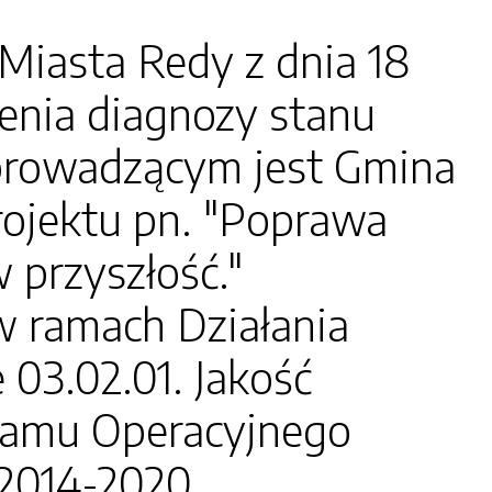
 Miasta Redy z dnia 18
zenia diagnozy stanu
 prowadzącym jest Gmina
projektu pn. "Poprawa
 przyszłość."
w ramach Działania
 03.02.01. Jakość
gramu Operacyjnego
2014-2020