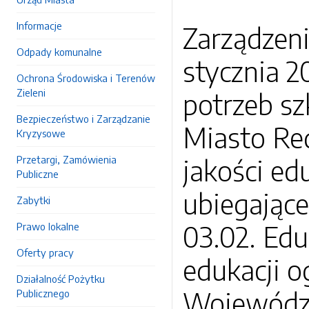
Informacje
Zarządzeni
Odpady komunalne
stycznia 2
Ochrona Środowiska i Terenów
Zieleni
potrzeb s
Bezpieczeństwo i Zarządzanie
Miasto Red
Kryzysowe
Przetargi, Zamówienia
jakości ed
Publiczne
ubiegające
Zabytki
03.02. Edu
Prawo lokalne
Oferty pracy
edukacji 
Działalność Pożytku
Województ
Publicznego