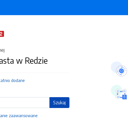
nej
asta w Redzie
tatnio dodane
Szukaj
anie zaawansowane