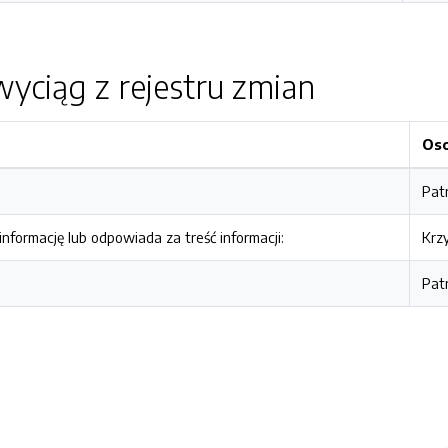
yciąg z rejestru zmian
Os
Pat
nformację lub odpowiada za treść informacji:
Krz
Pat