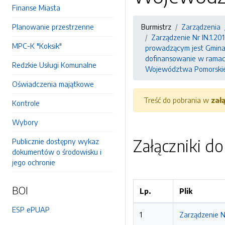
Finanse Miasta
Planowanie przestrzenne
Burmistrz
Zarządzenia
Zarządzenie Nr IN.1.20
MPC-K "Koksik"
prowadzącym jest Gmina M
dofinansowanie w ramach
Redzkie Usługi Komunalne
Województwa Pomorskie
Oświadczenia majątkowe
Treść do pobrania w
zał
Kontrole
Wybory
Załączniki d
Publicznie dostępny wykaz
dokumentów o środowisku i
jego ochronie
BOI
Lp.
Plik
ESP ePUAP
1
Zarządzenie Nr