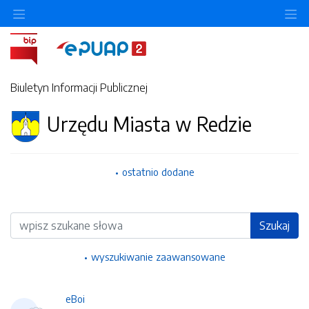
Ukryj/pokaż menu przedmiotowe
Uk
Biuletyn Informacji Publicznej
Urzędu Miasta w Redzie
ostatnio dodane
Wyszukiwarka
Szukaj
wyszukiwanie zaawansowane
eBoi