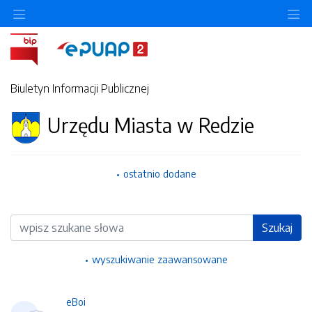
Ukryj/pokaż menu przedmiotowe
Uk
Biuletyn Informacji Publicznej
Urzędu Miasta w Redzie
ostatnio dodane
Wyszukiwarka
Szukaj
wyszukiwanie zaawansowane
eBoi