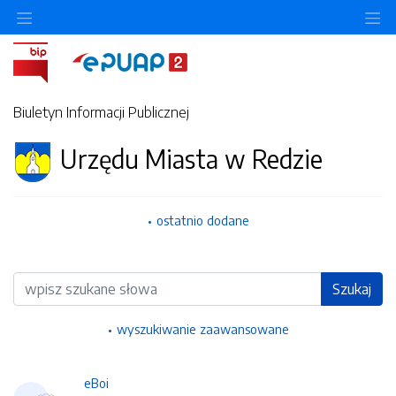
Ukryj/pokaż menu przedmiotowe
Uk
Biuletyn Informacji Publicznej
Urzędu Miasta w Redzie
ostatnio dodane
Wyszukiwarka
Szukaj
wyszukiwanie zaawansowane
eBoi