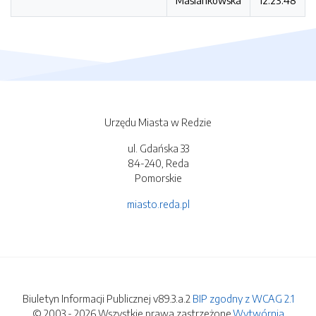
Maślankowska
12:23:48
Urzędu Miasta w Redzie
ul. Gdańska 33
84-240, Reda
Pomorskie
miasto.reda.pl
Biuletyn Informacji Publicznej v89.3.a.2
BIP zgodny z WCAG 2.1
© 2003 - 2026 Wszystkie prawa zastrzeżone.
Wytwórnia