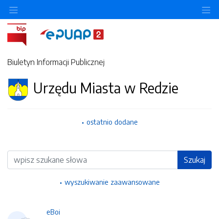
Ukryj/pokaż menu przedmiotowe
Uk
Biuletyn Informacji Publicznej
Urzędu Miasta w Redzie
ostatnio dodane
Wyszukiwarka
Szukaj
wyszukiwanie zaawansowane
eBoi