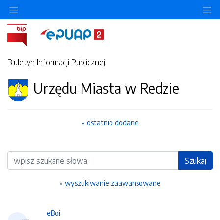
Ukryj/pokaż menu przedmiotowe
Uk
Biuletyn Informacji Publicznej
Urzędu Miasta w Redzie
ostatnio dodane
Wyszukiwarka
Szukaj
wyszukiwanie zaawansowane
eBoi