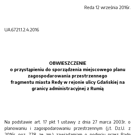
Reda 12 września 2016r.
UA.6721.1.2.4.2016
OBWIESZCZENIE
o przystąpieniu do sporządzenia miejscowego planu
zagospodarowania przestrzennego
fragmentu miasta Redy w rejonie
ulic
y Gdańskiej na
granicy administracyjnej z Rumią
Na podstawie art. 17 pkt 1 ustawy z dnia 27 marca 2003r. o
planowaniu i zagospodarowaniu przestrzennym (j.t. Dz.U. z
2016r. poz. 778 ze zm.) zawiadamiam o podjęciu przez Radę