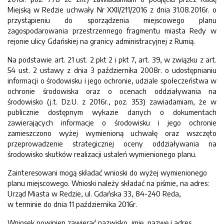
Miejską w Redzie uchwały Nr XXII/211/2016 z dnia 31.08.2016r. o
przystąpieniu do sporządzenia miejscowego planu
zagospodarowania przestrzennego fragmentu miasta Redy w
rejonie ulicy Gdańskiej na granicy administracyjnej z Rumią.
Na podstawie art. 21 ust. 2 pkt 2 i pkt 7, art. 39, w związku z art.
54 ust. 2 ustawy z dnia 3 października 2008r. o udostępnianiu
informacji o środowisku i jego ochronie, udziale społeczeństwa w
ochronie środowiska oraz o ocenach oddziaływania na
środowisko (j.t. Dz.U. z 2016r., poz. 353) zawiadamiam, że w
publicznie dostępnym wykazie danych o dokumentach
zawierających informacje o środowisku i jego ochronie
zamieszczono wyżej wymienioną uchwałę oraz wszczęto
przeprowadzenie strategicznej oceny oddziaływania na
środowisko skutków realizacji ustaleń wymienionego planu.
Zainteresowani mogą składać wnioski do wyżej wymienionego
planu miejscowego. Wnioski należy składać na piśmie, na adres:
Urząd Miasta w Redzie, ul. Gdańska 33, 84-240 Reda,
w terminie do dnia 11 października 2016r.
Wniosek powinien zawierać nazwisko, imię, nazwę i adres