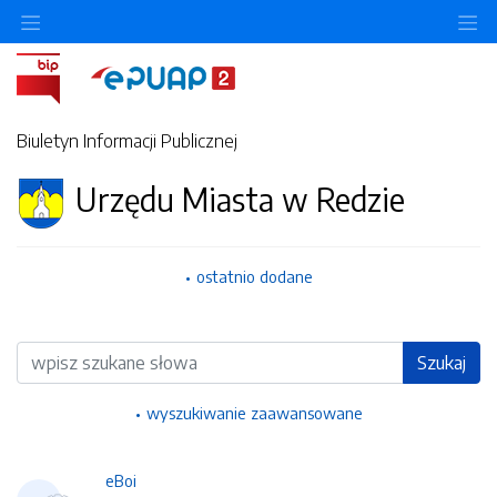
Ukryj/pokaż menu przedmiotowe
Uk
Biuletyn Informacji Publicznej
Urzędu Miasta w Redzie
ostatnio dodane
Wyszukiwarka
Szukaj
wyszukiwanie zaawansowane
eBoi