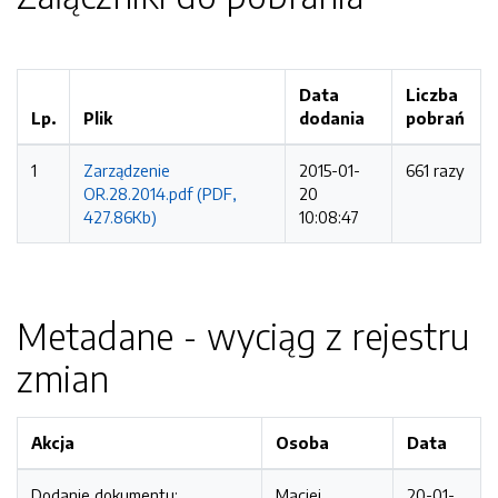
Data
Liczba
Lp.
Plik
dodania
pobrań
1
Zarządzenie
2015-01-
661 razy
OR.28.2014.pdf (PDF,
20
427.86Kb)
10:08:47
Metadane - wyciąg z rejestru
zmian
Akcja
Osoba
Data
Dodanie dokumentu:
Maciej
20-01-