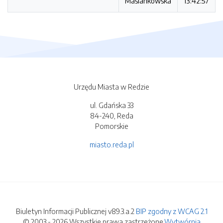
Maślankowska
13:42:57
Urzędu Miasta w Redzie
ul. Gdańska 33
84-240, Reda
Pomorskie
miasto.reda.pl
Biuletyn Informacji Publicznej v89.3.a.2
BIP zgodny z WCAG 2.1
© 2003 - 2026 Wszystkie prawa zastrzeżone.
Wytwórnia