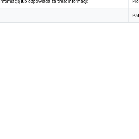
nformację lub odpowiada za treść informacji:
Pio
Pa