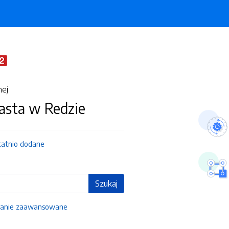
nej
asta w Redzie
tatnio dodane
Szukaj
anie zaawansowane