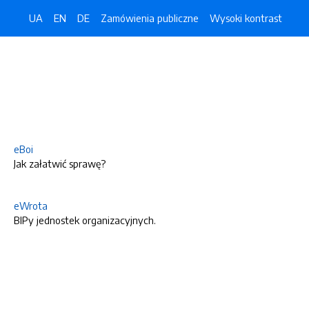
UA
EN
DE
Zamówienia publiczne
Wysoki kontrast
eBoi
Jak załatwić sprawę?
eWrota
BIPy jednostek organizacyjnych.