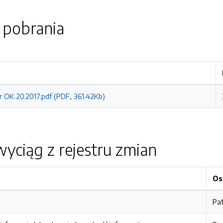
o pobrania
r OK.20.2017.pdf (PDF, 361.42Kb)
yciąg z rejestru zmian
Os
Pa