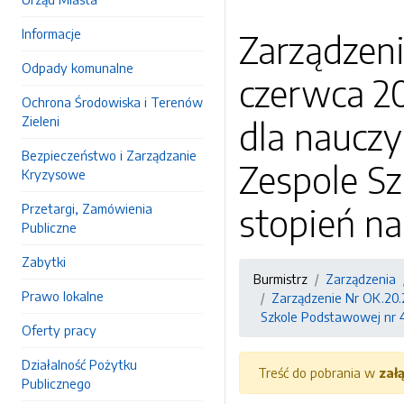
Informacje
Zarządzeni
Odpady komunalne
czerwca 20
Ochrona Środowiska i Terenów
Zieleni
dla nauczy
Bezpieczeństwo i Zarządzanie
Zespole Sz
Kryzysowe
Przetargi, Zamówienia
stopień n
Publiczne
Zabytki
Burmistrz
Zarządzenia
Prawo lokalne
Zarządzenie Nr OK.20.
Szkole Podstawowej nr 4
Oferty pracy
Działalność Pożytku
Treść do pobrania w
zał
Publicznego