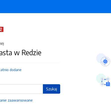
nej
asta w Redzie
tatnio dodane
Szukaj
anie zaawansowane