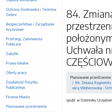
Ochrona Środowiska i Terenów
84. Zmian
Zieleni
przestrzen
Bezpieczeństwo i Zarządzanie
Kryzysowe
położonym
Przetargi, Zamówienia
Publiczne
Uchwała nr
Zabytki
CZĘŚCIO
Prawo lokalne
Oferty pracy
Planowanie przestrzenne
Działalność Pożytku
84. Zmiana fragmentu 
Publicznego
ulicą Wejherowską - Uc
Finanse Miasta
opubl. w Dzienniku Urzędow
Planowanie przestrzenne