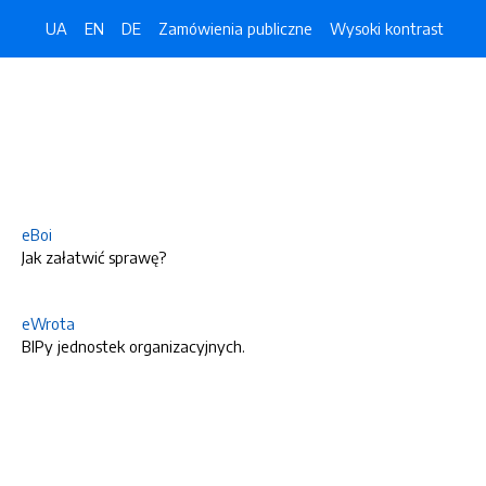
UA
EN
DE
Zamówienia publiczne
Wysoki kontrast
eBoi
Jak załatwić sprawę?
eWrota
BIPy jednostek organizacyjnych.