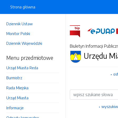
Strona główna
Dziennik Ustaw
Monitor Polski
Dziennik Wojewódzki
Biuletyn Informacji Publicz
Urzędu Mi
Menu przedmiotowe
Urząd Miasta Reda
os
Burmistrz
Rada Miejska
Wyszukiwarka
Urząd Miasta
wyszukiw
Informacje
Odpady komunalne