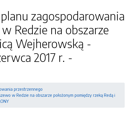
 planu zagospodarowania
 w Redzie na obszarze
licą Wejherowską -
erwca 2017 r. -
owania przestrzennego
szewo w Redzie na obszarze położonym pomiędzy rzeką Redą i
YLONY