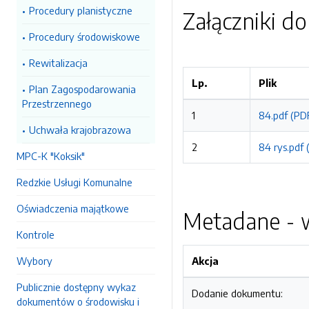
Procedury planistyczne
Załączniki d
Procedury środowiskowe
Rewitalizacja
Lp.
Plik
Plan Zagospodarowania
Przestrzennego
1
84.pdf (PD
Uchwała krajobrazowa
2
84 rys.pdf
MPC-K "Koksik"
Redzkie Usługi Komunalne
Oświadczenia majątkowe
Metadane - w
Kontrole
Wybory
Akcja
Publicznie dostępny wykaz
Dodanie dokumentu:
dokumentów o środowisku i