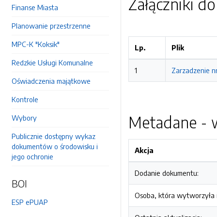
Załączniki d
Finanse Miasta
Planowanie przestrzenne
MPC-K "Koksik"
Lp.
Plik
Redzkie Usługi Komunalne
1
Zarzadzenie nr
Oświadczenia majątkowe
Kontrole
Metadane - w
Wybory
Publicznie dostępny wykaz
dokumentów o środowisku i
Akcja
jego ochronie
Dodanie dokumentu:
BOI
Osoba, która wytworzyła i
ESP ePUAP