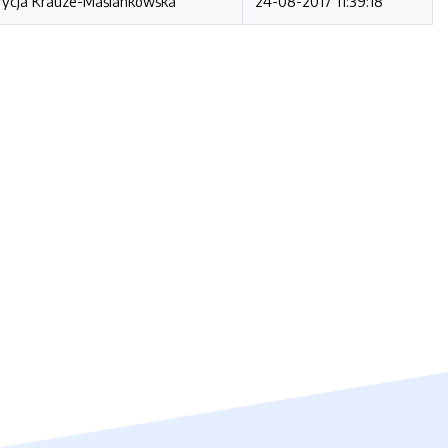
rycja Krauze-Maślankowska
24-08-2017 11:39:18