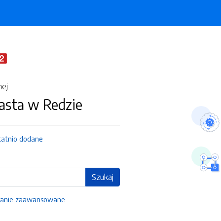
nej
asta w Redzie
tatnio dodane
Szukaj
anie zaawansowane