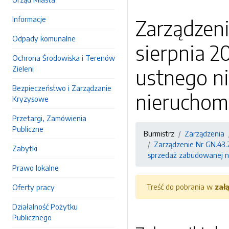
Informacje
Zarządzeni
Odpady komunalne
sierpnia 2
Ochrona Środowiska i Terenów
Zieleni
ustnego n
Bezpieczeństwo i Zarządzanie
nieruchom
Kryzysowe
Przetargi, Zamówienia
Publiczne
Burmistrz
Zarządzenia
Zarządzenie Nr GN.43.
Zabytki
sprzedaż zabudowanej n
Prawo lokalne
Treść do pobrania w
zał
Oferty pracy
Działalność Pożytku
Publicznego