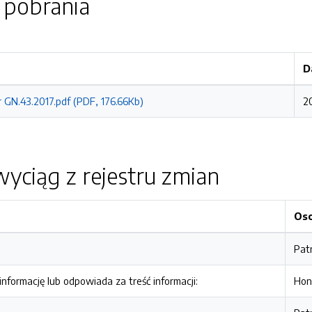
o pobrania
D
 GN.43.2017.pdf (PDF, 176.66Kb)
2
yciąg z rejestru zmian
Os
Pat
nformację lub odpowiada za treść informacji:
Hon