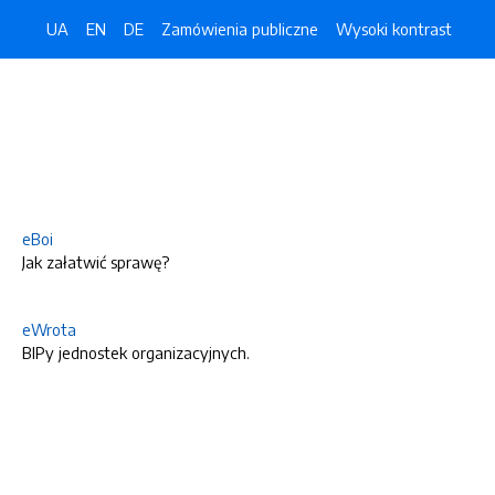
UA
EN
DE
Zamówienia publiczne
Wysoki kontrast
eBoi
Jak załatwić sprawę?
eWrota
BIPy jednostek organizacyjnych.