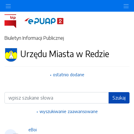
Ukryj/pokaż menu przedmiotowe
Uk
Biuletyn Informacji Publicznej
Urzędu Miasta w Redzie
ostatnio dodane
Wyszukiwarka
Szukaj
wyszukiwanie zaawansowane
eBoi