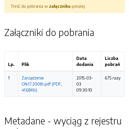
Treść do pobrania w
załączniku
poniżej.
Załączniki do pobrania
Data
Liczba
Lp.
Plik
dodania
pobrań
1
Zarządzenie
2015-03-
675 razy
GN.17.2008r.pdf (PDF,
03
41.68Kb)
09:30:10
Metadane - wyciąg z rejestru